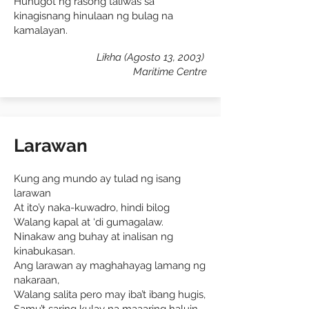
Huhugot ng rasong taliwas sa
kinagisnang hinulaan ng bulag na
kamalayan.
Likha (Agosto 13, 2003)
Maritime Centre
Larawan
Kung ang mundo ay tulad ng isang
larawan
At ito’y naka-kuwadro, hindi bilog
Walang kapal at ‘di gumagalaw.
Ninakaw ang buhay at inalisan ng
kinabukasan.
Ang larawan ay maghahayag lamang ng
nakaraan,
Walang salita pero may iba’t ibang hugis,