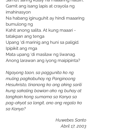
Samu’t saring kulay na maaaring haluin,
Gamit ang isang lapis at crayola ng
imahinasyon
Na habang iginuguhit ay hindi maaaring
bumulong ng
Kahit anong salita. At kung maaari -
tatakpan ang tenga
Upang ‘di marinig ang huni sa paligid.
Ipipikit ang mga
Mata upang ‘di masilaw ng liwanag.
Anong larawan ang iyong maipipinta?
Ngayong taon, sa paggunita ko ng
muling pagkabuhay ng Panginoong
Hesukristo, tinanong ko ang aking sarili
kung sakaling bawian ako ng buhay at
tangkain kong sumama sa Kanya sa
pag-akyat sa langit, ano ang regalo ko
sa Kanya?
Huwebes Santo
Abril 17, 2003