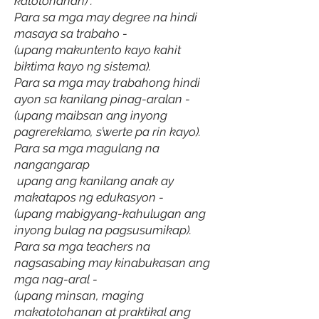
katotohanan) .
Para sa mga may degree na hindi
masaya sa trabaho -
(upang makuntento kayo kahit
biktima kayo ng sistema).
Para sa mga may trabahong hindi
ayon sa kanilang pinag-aralan -
(upang maibsan ang inyong
pagrereklamo, s’werte pa rin kayo).
Para sa mga magulang na
nangangarap
upang ang kanilang anak ay
makatapos ng edukasyon -
(upang mabigyang-kahulugan ang
inyong bulag na pagsusumikap).
Para sa mga teachers na
nagsasabing may kinabukasan ang
mga nag-aral -
(upang minsan, maging
makatotohanan at praktikal ang