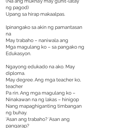
(Na ang mukha’y may guhit-latay
ng pagod)
Upang sa hirap makaalpas.
Ipinangako sa akin ng pamantasan
na
May trabaho – naniwala ang
Mga magulang ko – sa pangako ng
Edukasyon.
Ngayong edukado na ako. May
diploma.
May degree. Ang mga teacher ko,
teacher
Pa rin. Ang mga magulang ko –
Ninakawan na ng lakas – hinigop
Nang mapaghiganting timbangan
ng buhay.
‘Asan ang trabaho? ‘Asan ang
pangarap?