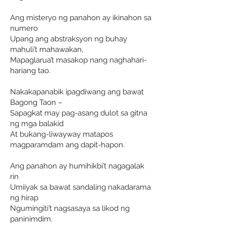
Ang misteryo ng panahon ay ikinahon sa
numero
Upang ang abstraksyon ng buhay
mahuli’t mahawakan,
Mapaglarua’t masakop nang naghahari-
hariang tao.
Nakakapanabik ipagdiwang ang bawat
Bagong Taon –
Sapagkat may pag-asang dulot sa gitna
ng mga balakid
At bukang-liwayway matapos
magparamdam ang dapit-hapon.
Ang panahon ay humihikbi’t nagagalak
rin
Umiiyak sa bawat sandaling nakadarama
ng hirap
Ngumingiti’t nagsasaya sa likod ng
paninimdim.