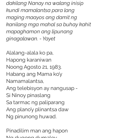
dakilang Nanay na walang inisip
kundi mamalantsa para lang
maging maayos ang damit ng
kanilang mga mahal sa buhay kahit
mapaghamon ang lipunang
ginagalawan. - Yayet
Alalang-alala ko pa,
Hapong karaniwan
Noong Agosto 21, 1983.
Habang ang Mama ko’y
Namamalantsa,
Ang telebisyon ay nangusap -
Si Ninoy pinaslang
Sa tarmac ng paliparang
Ang plano’y plinantsa daw
Ng pinunong huwad.
Pinadilim man ang hapon
Ng dugong dumaloy