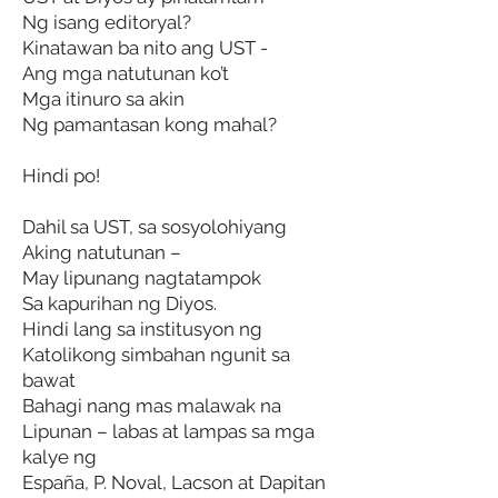
Ng isang editoryal?
Kinatawan ba nito ang UST -
Ang mga natutunan ko’t
Mga itinuro sa akin
Ng pamantasan kong mahal?
Hindi po!
Dahil sa UST, sa sosyolohiyang
Aking natutunan –
May lipunang nagtatampok
Sa kapurihan ng Diyos.
Hindi lang sa institusyon ng
Katolikong simbahan ngunit sa
bawat
Bahagi nang mas malawak na
Lipunan – labas at lampas sa mga
kalye ng
España, P. Noval, Lacson at Dapitan