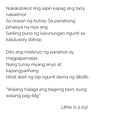
Nakakatakot ring isipin kapag ang tao’y
nakalimot
Sa orasan ng buhay. Sa panahong
pinalaya na niya ang
Sariling puno ng karunungan ngunit sa
kaluluwa’y dahop.
Dito ang misteryo ng panahon ay
magpapamalas
Nang tunay niyang anyo at
kapangyarihang
Hindi abot ng isip ngunit dama ng dibdib.
“Walang halaga ang bagong taon, kung
walang pag-ibig.”
Likha (1-3-03)