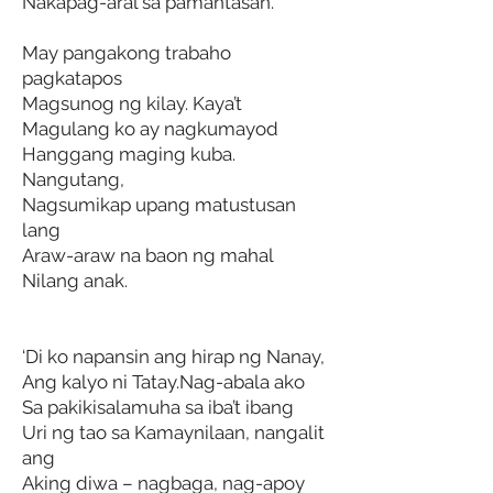
Nakapag-aral sa pamantasan.
May pangakong trabaho
pagkatapos
Magsunog ng kilay. Kaya’t
Magulang ko ay nagkumayod
Hanggang maging kuba.
Nangutang,
Nagsumikap upang matustusan
lang
Araw-araw na baon ng mahal
Nilang anak.
‘Di ko napansin ang hirap ng Nanay,
Ang kalyo ni Tatay.Nag-abala ako
Sa pakikisalamuha sa iba’t ibang
Uri ng tao sa Kamaynilaan, nangalit
ang
Aking diwa – nagbaga, nag-apoy