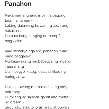
Panahon
Nakamamanghang isipin na bagong
taon na naman -
Labing-dalawang buwan ng 2003 ang
nakalipas,
Na para bang hanging dumampi’t
nagpaalam.
May misteryo nga ang panahon, tulad
nang paggalaw
Ng kalawakang nagbabadya ng mga ‘di
inaasahang
Ulan, bagyo, kulog, kidlat sa likod ng
haring araw.
Nakakatuwang mamalas na ang tao’y
natutong
Bumilang ng sandali, gamit ang metro
ng orasan -
Segundo, minuto, oras, araw at buwan.