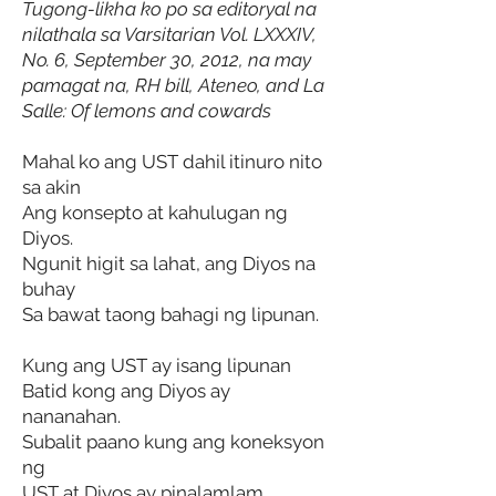
Tugong-likha ko po sa editoryal na
nilathala sa Varsitarian Vol. LXXXIV,
No. 6, September 30, 2012, na may
pamagat na, RH bill, Ateneo, and La
Salle: Of lemons and cowards
Mahal ko ang UST dahil itinuro nito
sa akin
Ang konsepto at kahulugan ng
Diyos.
Ngunit higit sa lahat, ang Diyos na
buhay
Sa bawat taong bahagi ng lipunan.
Kung ang UST ay isang lipunan
Batid kong ang Diyos ay
nananahan.
Subalit paano kung ang koneksyon
ng
UST at Diyos ay pinalamlam