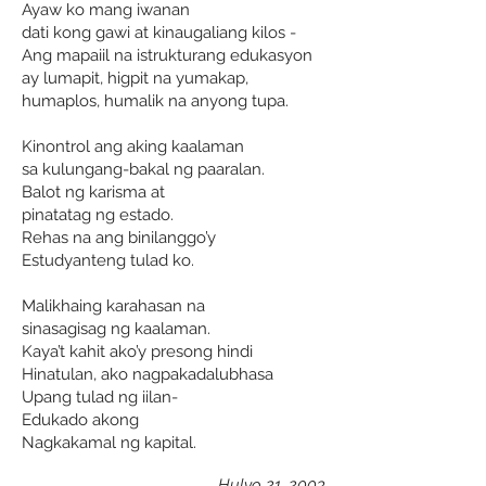
Ayaw ko mang iwanan
dati kong gawi at kinaugaliang kilos -
Ang mapaiil na istrukturang edukasyon
ay lumapit, higpit na yumakap,
humaplos, humalik na anyong tupa.
Kinontrol ang aking kaalaman
sa kulungang-bakal ng paaralan.
Balot ng karisma at
pinatatag ng estado.
Rehas na ang binilanggo’y
Estudyanteng tulad ko.
Malikhaing karahasan na
sinasagisag ng kaalaman.
Kaya’t kahit ako’y presong hindi
Hinatulan, ako nagpakadalubhasa
Upang tulad ng iilan-
Edukado akong
Nagkakamal ng kapital.
Hulyo 21, 2003