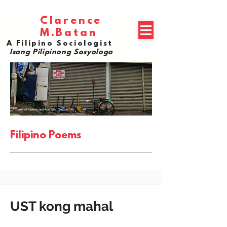
Clarence
A Filipino Sociologist
|
Isang
M.Batan
Pilipinong Sosyologo
A Filipino Sociologist
Isang Pilipinong Sosyologo
📍Corner of Cuenco and Apo Sts, Quezon City
Filipino Poems
UST kong mahal