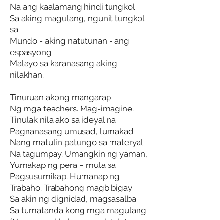
Na ang kaalamang hindi tungkol
Sa aking magulang, ngunit tungkol
sa
Mundo - aking natutunan - ang
espasyong
Malayo sa karanasang aking
nilakhan.
Tinuruan akong mangarap
Ng mga teachers. Mag-imagine.
Tinulak nila ako sa ideyal na
Pagnanasang umusad, lumakad
Nang matulin patungo sa materyal
Na tagumpay. Umangkin ng yaman,
Yumakap ng pera – mula sa
Pagsusumikap. Humanap ng
Trabaho. Trabahong magbibigay
Sa akin ng dignidad, magsasalba
Sa tumatanda kong mga magulang