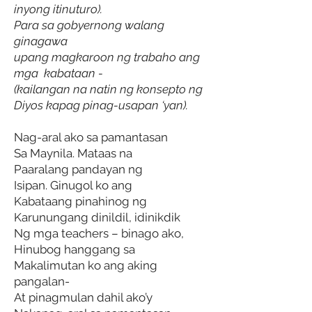
inyong itinuturo).
Para sa gobyernong walang
ginagawa
upang magkaroon ng trabaho ang
mga kabataan -
(kailangan na natin ng konsepto ng
Diyos kapag pinag-usapan ‘yan).
Nag-aral ako sa pamantasan
Sa Maynila. Mataas na
Paaralang pandayan ng
Isipan. Ginugol ko ang
Kabataang pinahinog ng
Karunungang dinildil, idinikdik
Ng mga teachers – binago ako,
Hinubog hanggang sa
Makalimutan ko ang aking
pangalan-
At pinagmulan dahil ako’y